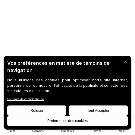
STM
Horaires
Itinéraires
Favoris
Menu