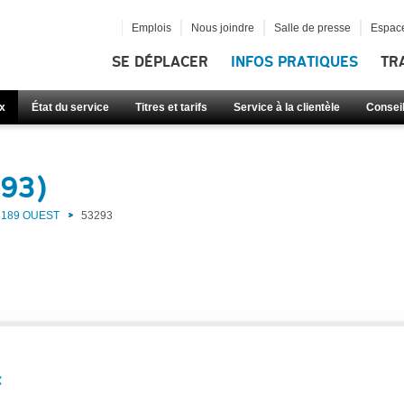
Emplois
Nous joindre
Salle de presse
Espace
SE DÉPLACER
INFOS PRATIQUES
TR
x
État du service
Titres et tarifs
Service à la clientèle
Consei
293)
189 OUEST
53293
: