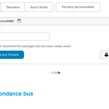
Horaire personnalisé
Semaine
Jours fériés
cessibilité
 :
her seulement les passages des bus avec rampe avant
à jour l'horaire
ondance bus