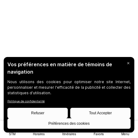
STM
Horaires
Itinéraires
Favoris
Menu