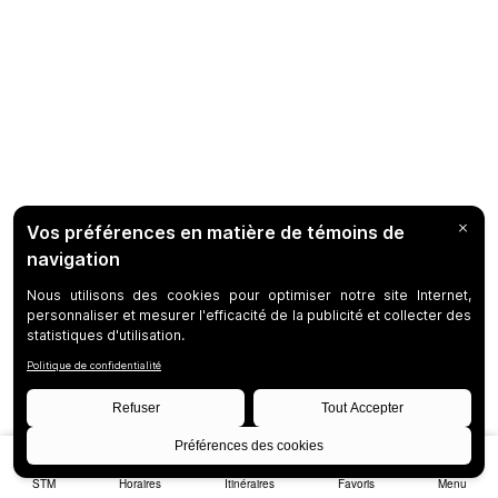
STM
Horaires
Itinéraires
Favoris
Menu