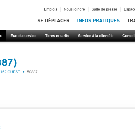
Emplois
Nous joindre
Salle de presse
Espace
SE DÉPLACER
INFOS PRATIQUES
TR
x
État du service
Titres et tarifs
Service à la clientèle
Consei
887)
162 OUEST
50887
: