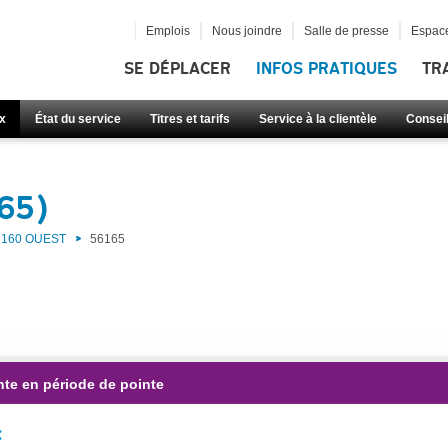
Emplois
Nous joindre
Salle de presse
Espace
SE DÉPLACER
INFOS PRATIQUES
TR
x
État du service
Titres et tarifs
Service à la clientèle
Consei
65)
160 OUEST
56165
nte en période de pointe
: