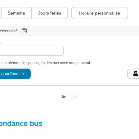
Horaire personnalisé
Semaine
Jours fériés
cessibilité
 :
her seulement les passages des bus avec rampe avant
à jour l'horaire
ondance bus