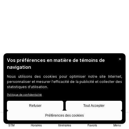
STM
Horaires
Itinéraires
Favoris
Menu