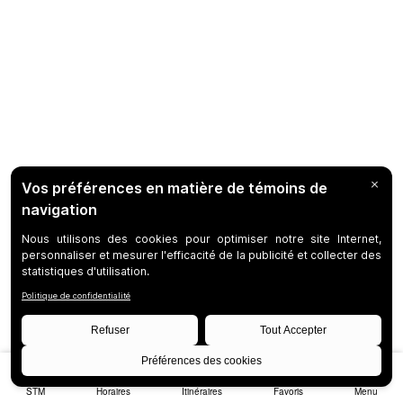
STM
Horaires
Itinéraires
Favoris
Menu