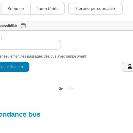
Horaire personnalisé
Semaine
Jours fériés
cessibilité
 :
her seulement les passages des bus avec rampe avant
à jour l'horaire
ondance bus