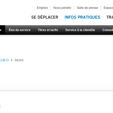
Emplois
Nous joindre
Salle de presse
Espace
SE DÉPLACER
INFOS PRATIQUES
TR
x
État du service
Titres et tarifs
Service à la clientèle
Consei
138 O
56243
: