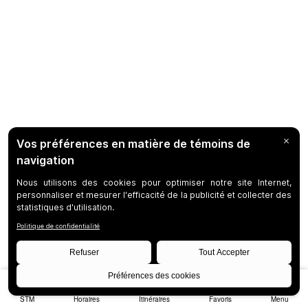
STM
Horaires
Itinéraires
Favoris
Menu