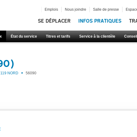
Emplois
Nous joindre
Salle de presse
Espace
SE DÉPLACER
INFOS PRATIQUES
TR
x
État du service
Titres et tarifs
Service à la clientèle
Consei
90)
119 NORD
56090
: