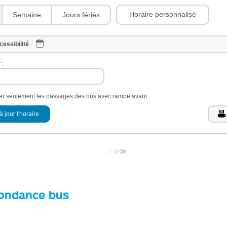
Horaire personnalisé
Semaine
Jours fériés
cessibilité
 :
her seulement les passages des bus avec rampe avant
à jour l'horaire
ondance bus