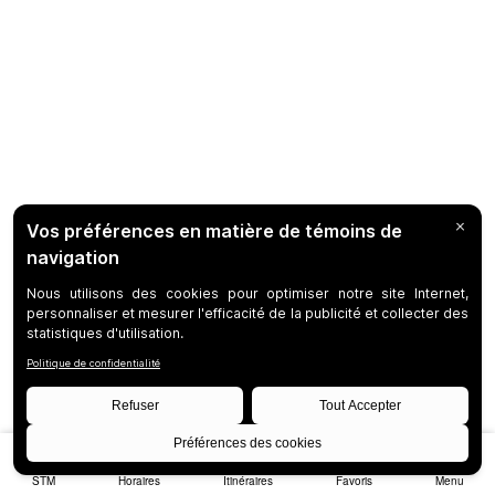
STM
Horaires
Itinéraires
Favoris
Menu