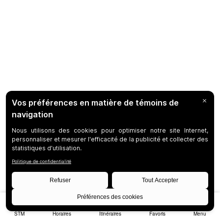
STM
Horaires
Itinéraires
Favoris
Menu