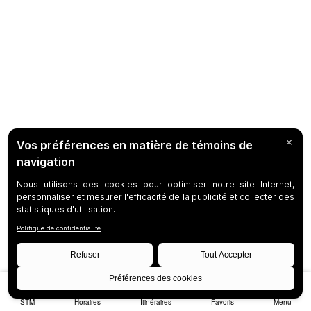
STM
Horaires
Itinéraires
Favoris
Menu