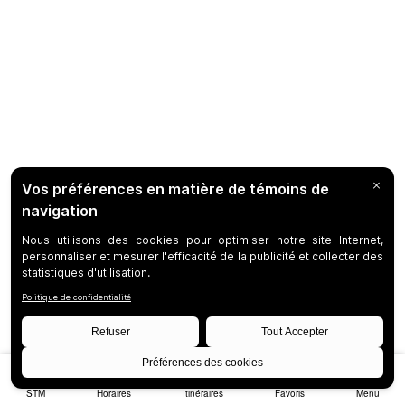
STM
Horaires
Itinéraires
Favoris
Menu