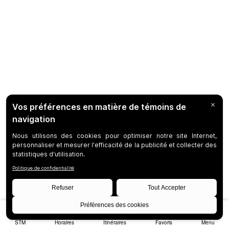
STM
Horaires
Itinéraires
Favoris
Menu