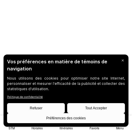
STM
Horaires
Itinéraires
Favoris
Menu