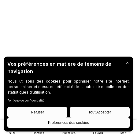
STM
Horaires
Itinéraires
Favoris
Menu