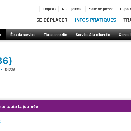
Emplois
Nous joindre
Salle de presse
Espace
SE DÉPLACER
INFOS PRATIQUES
TR
x
État du service
Titres et tarifs
Service à la clientèle
Consei
36)
54236
te toute la journée
: