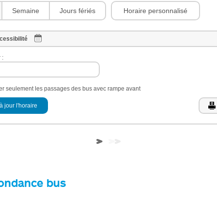
Horaire personnalisé
Semaine
Jours fériés
cessibilité
 :
her seulement les passages des bus avec rampe avant
à jour l'horaire
ondance bus