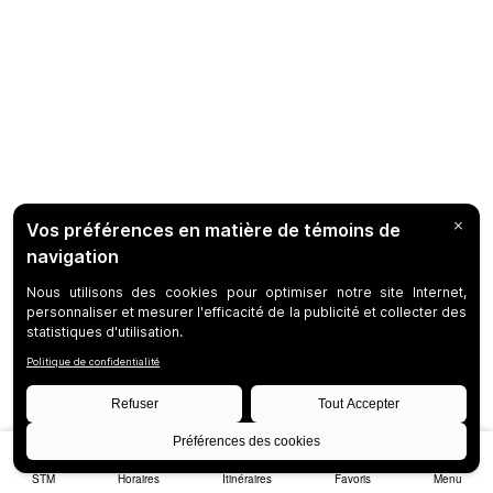
STM
Horaires
Itinéraires
Favoris
Menu