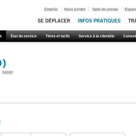
Emplois
Nous joindre
Salle de presse
Espace
SE DÉPLACER
INFOS PRATIQUES
TR
x
État du service
Titres et tarifs
Service à la clientèle
Consei
0)
54680
: