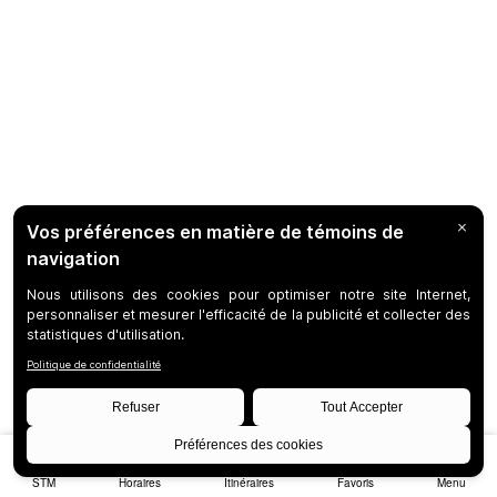
STM
Horaires
Itinéraires
Favoris
Menu