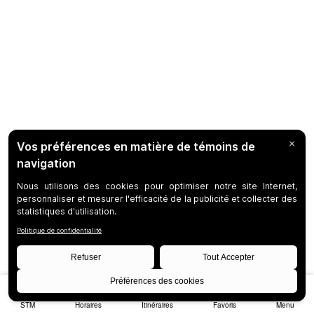
STM
Horaires
Itinéraires
Favoris
Menu