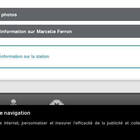
 photos
’information sur Marcelle Ferron
'information sur la station
SERVICE À LA
TRAVAUX EN COURS
CLIENTÈLE
 des témoins
Développeurs
Accessibilité Web
Plan du site