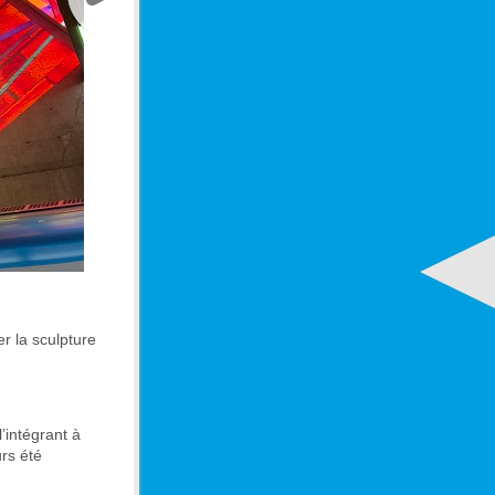
er la sculpture
’intégrant à
urs été