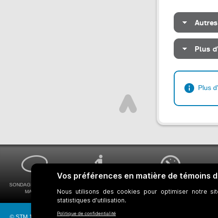
Autres
Plus d
Plus d
SONDAGES MA VOIX
ACCESSIBILITÉ
COMMENT OBTENIR
MA STM
UNIVERSELLE
VOS HORAIRES DE BUS
©
STM
1997-2026
Réseau bus
Réseau métro
Notes juridiques
Gestion