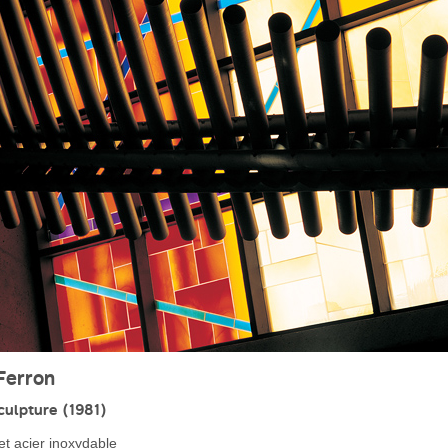
Ferron
sculpture (1981)
et acier inoxydable