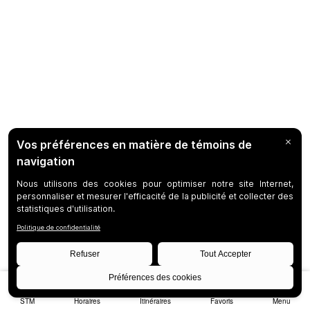
STM
Horaires
Itinéraires
Favoris
Menu