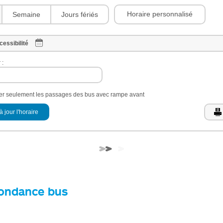
Horaire personnalisé
Semaine
Jours fériés
cessibilité
 :
her seulement les passages des bus avec rampe avant
à jour l'horaire
ondance bus