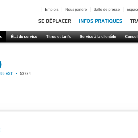
Emplois
Nous joindre
Salle de presse
Espace
SE DÉPLACER
INFOS PRATIQUES
TR
x
État du service
Titres et tarifs
Service à la clientèle
Consei
)
99 EST
53784
: