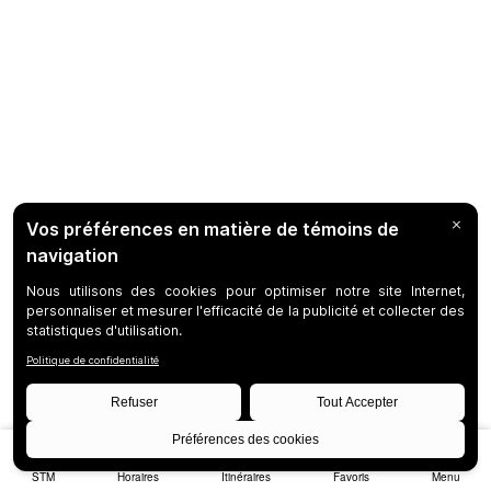
STM
Horaires
Itinéraires
Favoris
Menu