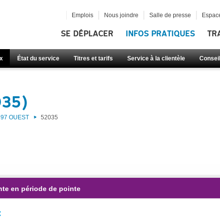
Emplois
Nous joindre
Salle de presse
Espace
SE DÉPLACER
INFOS PRATIQUES
TR
x
État du service
Titres et tarifs
Service à la clientèle
Consei
035)
97 OUEST
52035
nte en période de pointe
: