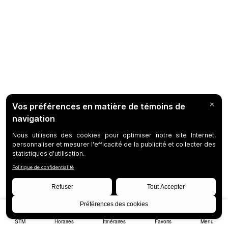
STM
Horaires
Itinéraires
Favoris
Menu