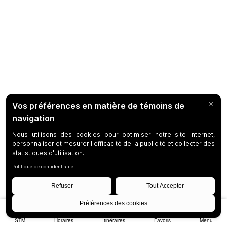
STM
Horaires
Itinéraires
Favoris
Menu