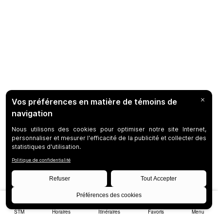
STM
Horaires
Itinéraires
Favoris
Menu