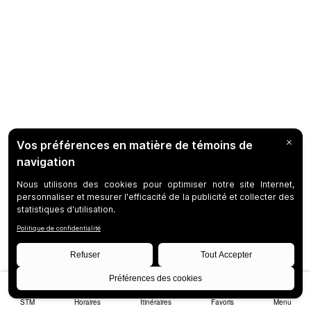
STM
Horaires
Itinéraires
Favoris
Menu