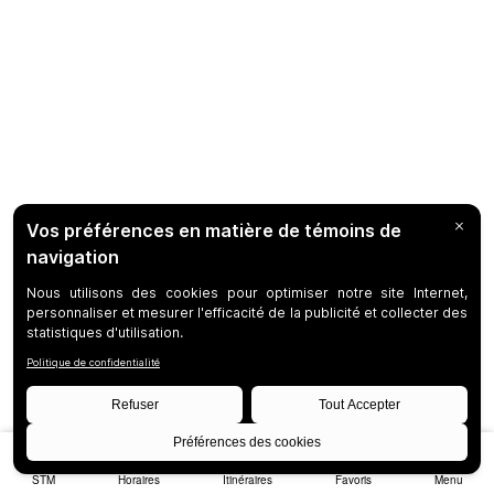
STM
Horaires
Itinéraires
Favoris
Menu