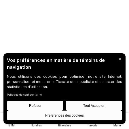
STM
Horaires
Itinéraires
Favoris
Menu