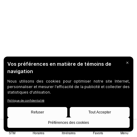
STM
Horaires
Itinéraires
Favoris
Menu