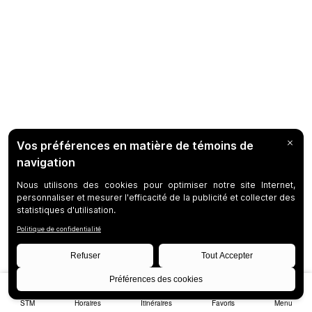
STM
Horaires
Itinéraires
Favoris
Menu