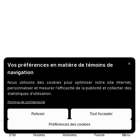
STM
Horaires
Itinéraires
Favoris
Menu