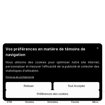
STM
Horaires
Itinéraires
Favoris
Menu