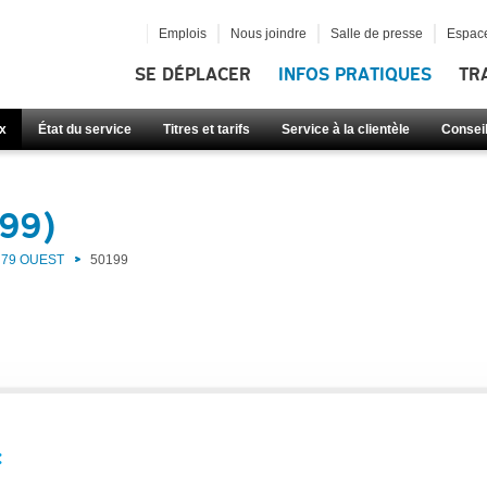
Emplois
Nous joindre
Salle de presse
Espace
SE DÉPLACER
INFOS PRATIQUES
TR
x
État du service
Titres et tarifs
Service à la clientèle
Consei
199)
79 OUEST
50199
: