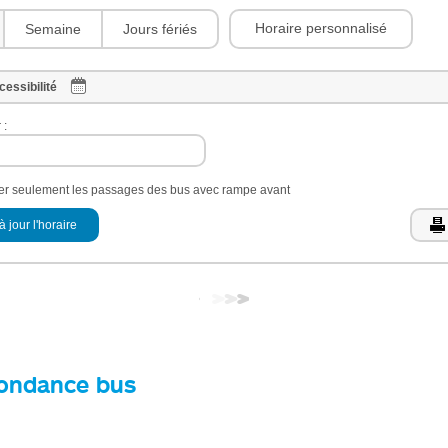
Horaire personnalisé
Semaine
Jours fériés
cessibilité
 :
her seulement les passages des bus avec rampe avant
à jour l'horaire
ondance bus