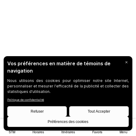
STM
Horaires
Itinéraires
Favoris
Menu