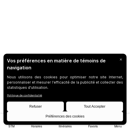
STM
Horaires
Itinéraires
Favoris
Menu