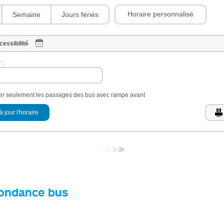
Horaire personnalisé
Semaine
Jours fériés
cessibilité
 :
her seulement les passages des bus avec rampe avant
à jour l'horaire
ondance bus