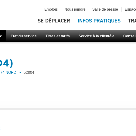
Emplois
Nous joindre
Salle de presse
Espace
SE DÉPLACER
INFOS PRATIQUES
TR
x
État du service
Titres et tarifs
Service à la clientèle
Consei
04)
74 NORD
52804
: