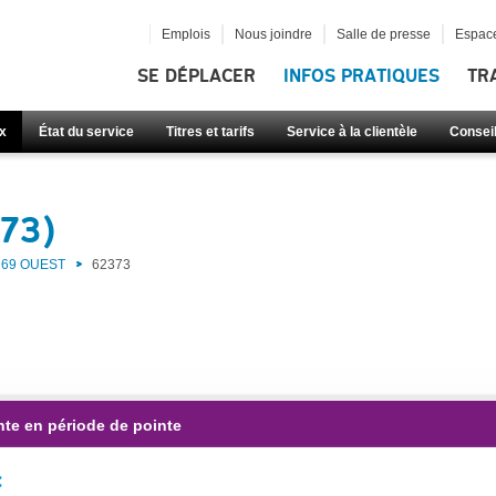
Emplois
Nous joindre
Salle de presse
Espace
SE DÉPLACER
INFOS PRATIQUES
TR
x
État du service
Titres et tarifs
Service à la clientèle
Consei
373)
69 OUEST
62373
nte en période de pointe
: