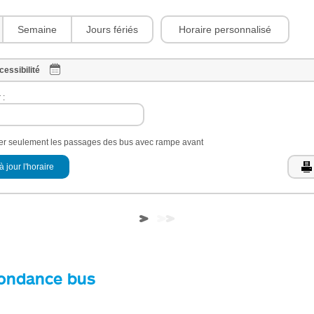
Horaire personnalisé
Semaine
Jours fériés
cessibilité
 :
her seulement les passages des bus avec rampe avant
à jour l'horaire
ondance bus