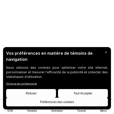
STM
Horaires
Itinéraires
Favoris
Menu