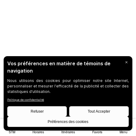
STM
Horaires
Itinéraires
Favoris
Menu