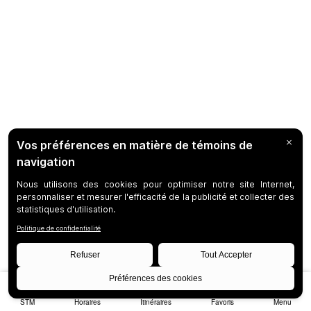
STM
Horaires
Itinéraires
Favoris
Menu