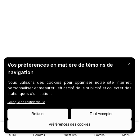
STM
Horaires
Itinéraires
Favoris
Menu