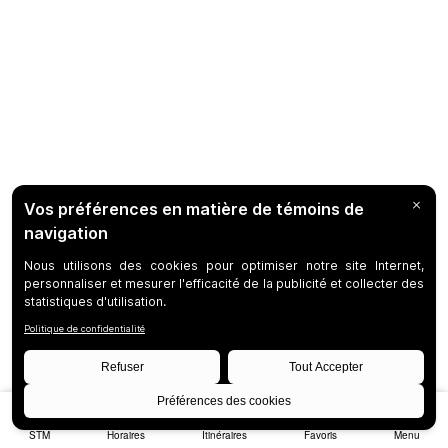
STM
Horaires
Itinéraires
Favoris
Menu