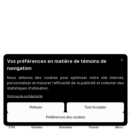
STM
Horaires
Itinéraires
Favoris
Menu