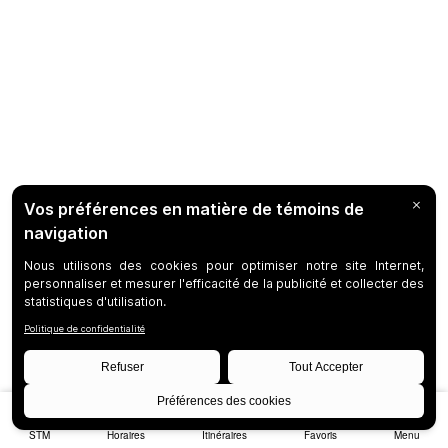
STM
Horaires
Itinéraires
Favoris
Menu